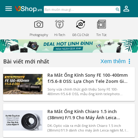
VJShop.vn
Skip
to
Bạn
content
muốn
mua
gì...
Photography
Hi-Tech
Đồ Cũ Chất
Tin Tức
Bài viết mới nhất
Xem thêm
Ra Mắt Ống Kính Sony FE 100-400mm
f/5.6-8 OSS: Lựa Chọn Tele Zoom Giá
Tốt Cho Người Dùng Alpha
Sony vừa chính thức giới thiệu Sony FE 100-
400mm f/5.6-8 OSS, mẫu ống kính telephoto
zoom full-frame ngàm E có mức giá dễ tiếp cận
nhất của hãng. Trái ngược với dòng FE 100-400mm
f/4.5 G Master cao cấp, sản phẩm mới hướng đến
Ra Mắt Ống Kính Chiaro 1.5 inch
người dùng phổ thông và những nhiếp ảnh gia
mới muốn sở hữu tiêu cự siêu tele với chi phí chỉ
(38mm) F/1.9 Cho Máy Ảnh Leica
khoảng hơn 22.000.000 VNĐ.
Ngàm M
DK-Optic vừa ra mắt ống kính Chiaro 1.5 inch
(38mm) f/1.9 dành cho máy ảnh Leica ngàm M, lấy
cảm hứng từ huyền thoại Dallmeyer Super Six của