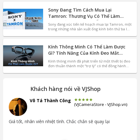
thập niên 1930. Sản phẩm kế thừa khẩu độ f/1.9,
tái hiện chất ảnh cổ điển với hiệu ứng bokeh đậm
Sony Đang Tìm Cách Mua Lại
chất hội họa và vẫn sử dụng đơn vị inch để giữ
nguyên cách gọi truyền thống của phiên bản gốc.
Tamron: Thương Vụ Có Thể Làm
Thay Đổi Thị Trường Ống Kính
Sony đang xúc tiến kế hoạch mua lại Tamron, một
trong những nhà sản xuất ống kính bên thứ ba lớn
nhất thế giới. Sau nhiều đồn đoán, Tamron đã
chính thức xác nhận hãng đã nhận được đề nghị
mua lại từ Sony. Nếu thương vụ hoàn tất, đây có
Kính Thông Minh Có Thể Làm Được
thể trở thành một trong những sự kiện đáng chú ý
nhất của ngành nhiếp ảnh trong nhiều năm trở lại
Gì? Tính Năng Của Kính Đeo Mắt
đây, đặc biệt với người dùng Sony, Nikon, Canon
Thông Minh Hiện Đại
Kính thông minh đã phát triển từ một thiết bị đeo
và Fujifilm.
đơn thuần thành một “trợ lý” có thể đồng hành
trong nhiều tình huống hằng ngày. Nhờ sự kết hợp
giữa AI, camera, màn hình AR và các cảm biến tích
hợp, kính thông minh đang mở ra nhiều khả năng
hơn nữa, phục vụ vô số nhu cầu của người dùng.
Khách hàng nói về VJShop
Cụ thể hơn, kính thông minh có thể làm được
những gì? Hãy cùng VJShop.vn tìm hiểu chi tiết
trong bài viết dưới đây.
Võ Tá Thành Công
(
VJCameraStore - VJShop.vn
)
, sẽ
Giá tốt, nhân viên nhiệt tình. Chắc chắn sẽ quay lại
Dịch